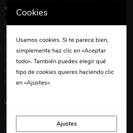
يستكشف
Cookies
Meet Our Team
Our Portfolio
Usamos cookies. Si te parece bien,
Latest News
simplemente haz clic en «Aceptar
Contacto
todo». También puedes elegir qué
Support
tipo de cookies quieres haciendo clic
en «Ajustes».
Lee nuestra política de
Privacy Policy
cookies
اتصال
66 Broklyn Street ، نيويورك - الولايات المتحدة الأمريكية
Ajustes