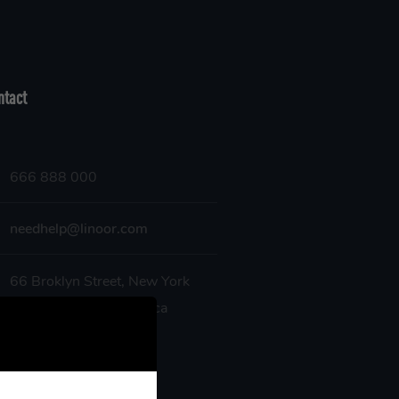
ntact
666 888 000
needhelp@linoor.com
66 Broklyn Street, New York
United States of America