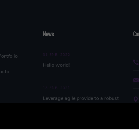
News
Co
31 ENE, 2022
ortfolio
Hello world!
acto
13 ENE, 2021
Leverage agile provide to a robust