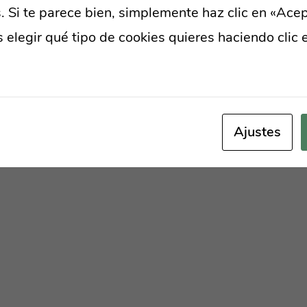
 Si te parece bien, simplemente haz clic en «Acep
elegir qué tipo de cookies quieres haciendo clic 
y Layerdrops.com
tica de cookies
Ajustes