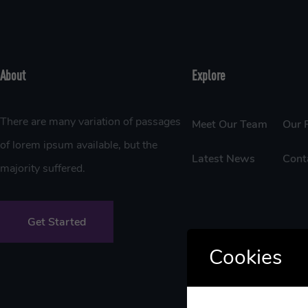
About
Explore
There are many variation of passages
Meet Our Team
Our P
of lorem ipsum available, but the
Latest News
Cont
majority suffered.
Get Started
Cookies