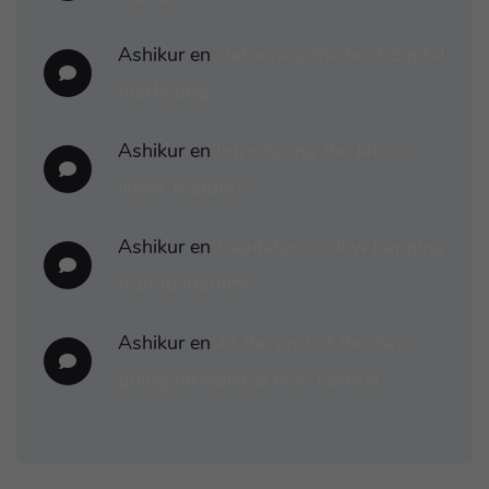
Ashikur
en
Delivering the best digital
marketing
Ashikur
en
Introducing the latest
linoor features
Ashikur
en
Capitalize on low hanging
fruit to identify
Ashikur
en
At the end of the day,
going forward, a new normal