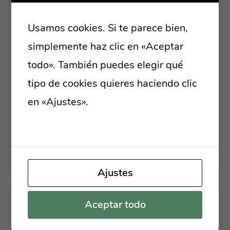
TO A ROBUST
Usamos cookies. Si te parece bien,
ORGANICALLY GROW THE
simplemente haz clic en «Aceptar
HOLISTIC WORLD VIEW
todo». También puedes elegir qué
OVERRIDE THE DIGITAL
tipo de cookies quieres haciendo clic
DIVIDE WITH ADDITIONAL
en «Ajustes».
Lee nuestra política de
cookies
BRING TO THE TABLE WIN-
WIN SURVIVAL STRATEGIES
Ajustes
Aceptar todo